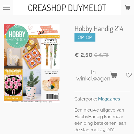
CREASHOP DUYMELOT
Ga
direct
naar
de
Hobby Handig 214
hoofdinhoud
OP=OP
€ 2,50
€ 6,75
In
winkelwagen
Catergorie:
Magazines
Een nieuwe uitgave van
HobbyHandig kan maar
één ding betekenen: aan
de slag met 29 DIY-