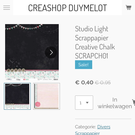
CREASHOP DUYMELOT
Ga
direct
naar
de
Studio Light
hoofdinhoud
Scrappapier
Creative Chalk
SCRAPCH01
Sale!
€ 0,40
€ 0,95
In
winkelwagen
Categorie:
Divers
Scrappapier