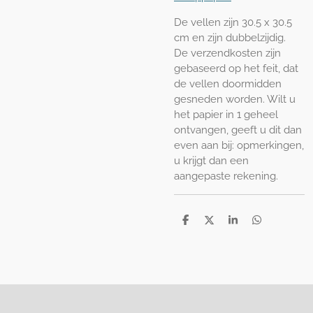
De vellen zijn 30.5 x 30.5
cm en zijn dubbelzijdig.
De verzendkosten zijn
gebaseerd op het feit, dat
de vellen doormidden
gesneden worden. Wilt u
het papier in 1 geheel
ontvangen, geeft u dit dan
even aan bij: opmerkingen,
u krijgt dan een
aangepaste rekening.
D
D
S
D
e
e
h
e
l
e
a
l
e
l
r
e
n
e
n