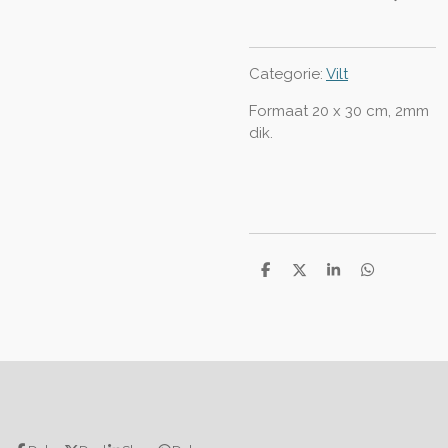
Categorie:
Vilt
Formaat 20 x 30 cm, 2mm
dik.
D
D
S
D
e
e
h
e
l
e
a
l
e
l
r
e
n
e
n