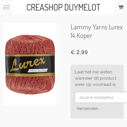
CREASHOP DUYMELOT
Ga
direct
naar
de
Lammy Yarns Lurex
hoofdinhoud
14 Koper
€ 2,99
Laat het me weten
wanneer dit product
weer op voorraad is.
Verzenden