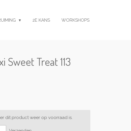
RUIMING
2E KANS
WORKSHOPS
i Sweet Treat 113
r dit product weer op voorraad is.
Verzenden