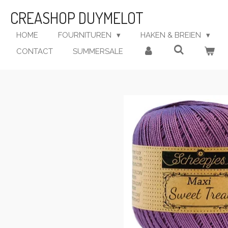
Ga
CREASHOP DUYMELOT
direct
naar
HOME
FOURNITUREN
HAKEN & BREIEN
de
CONTACT
SUMMERSALE
hoofdinhoud