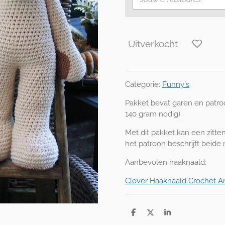
Uitverkocht
Categorie:
Funny's
Pakket bevat garen en patro
140 gram nodig).
Met dit pakket kan een zitt
het patroon beschrijft beide
Aanbevolen haaknaald:
Clover Haaknaald Crochet 
D
D
S
e
e
h