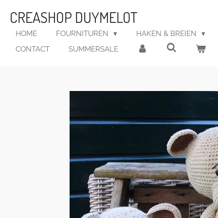
Ga
CREASHOP DUYMELOT
direct
naar
HOME
FOURNITUREN
HAKEN & BREIEN
de
CONTACT
SUMMERSALE
hoofdinhoud