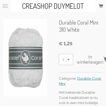
CREASHOP DUYMELOT
Ga
direct
naar
de
Durable Coral Mini
hoofdinhoud
310 White
€ 1,25
In
winkelwagen
Categorie:
Durable Coral
Mini
Het bekende Durable
Coral haakkatoen is nu
ook in een mini bolletje