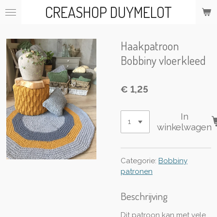
CREASHOP DUYMELOT
Ga
direct
naar
de
Haakpatroon
hoofdinhoud
Bobbiny vloerkleed
€ 1,25
In
winkelwagen
Categorie:
Bobbiny
patronen
Beschrijving
Dit patroon kan met vele