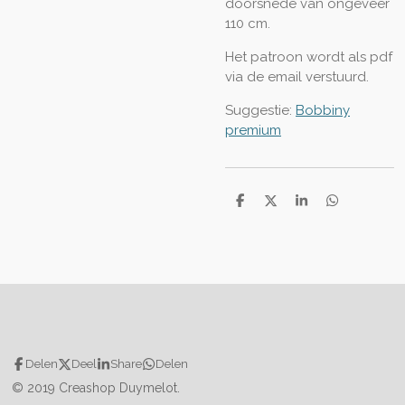
doorsnede van ongeveer
110 cm.
Het patroon wordt als pdf
via de email verstuurd.
Suggestie:
Bobbiny
premium
D
D
S
D
e
e
h
e
l
e
a
l
e
l
r
e
n
e
n
Delen
Deel
Share
Delen
© 2019 Creashop Duymelot.