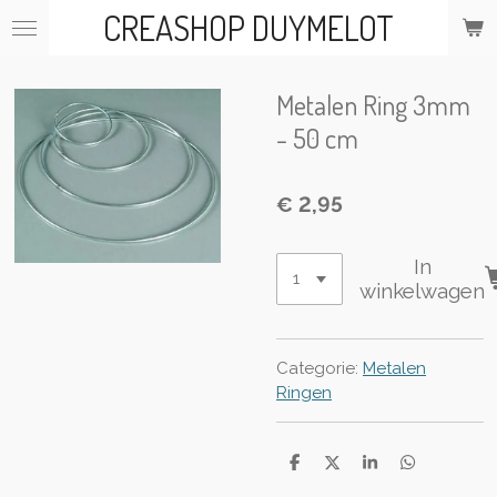
CREASHOP DUYMELOT
Ga
direct
naar
de
Metalen Ring 3mm
hoofdinhoud
- 50 cm
€ 2,95
In
winkelwagen
Categorie:
Metalen
Ringen
D
D
S
D
e
e
h
e