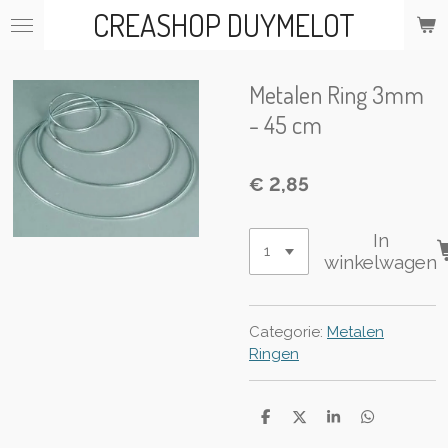
CREASHOP DUYMELOT
Ga
direct
naar
de
Metalen Ring 3mm
hoofdinhoud
- 45 cm
€ 2,85
In
winkelwagen
Categorie:
Metalen
Ringen
D
D
S
D
e
e
h
e