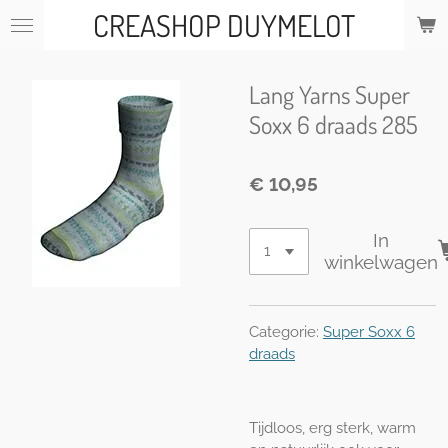
CREASHOP DUYMELOT
Ga
direct
naar
de
Lang Yarns Super
hoofdinhoud
Soxx 6 draads 285
€ 10,95
In
winkelwagen
Categorie:
Super Soxx 6
draads
Tijdloos, erg sterk, warm