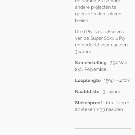
en natuurlijk ook voor
andere projecten te
gebruiken dan sokken
breien.
De 6 Ply is de dikke zus
van de Super Soxx 4 Ply
en bedoeld voor naalden
3-4 mm.
Samenstelling
: 75% Wol -
25% Polyamide
Looplengte
: 150gr - 410m
Naalddikte
: 3 - 4mm
Stekenproef
: 10 x 10cm =
22 steken x 33 naalden