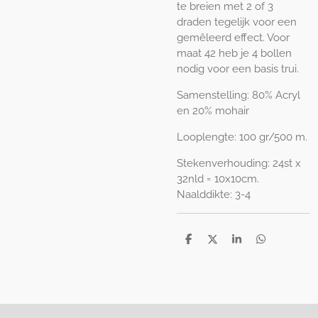
te breien met 2 of 3
draden tegelijk voor een
gemêleerd effect. Voor
maat 42 heb je 4 bollen
nodig voor een basis trui.
Samenstelling: 80% Acryl
en 20% mohair
Looplengte: 100 gr/500 m.
Stekenverhouding: 24st x
32nld = 10x10cm.
Naalddikte: 3-4
D
D
S
D
e
e
h
e
l
e
a
l
e
l
r
e
n
e
n