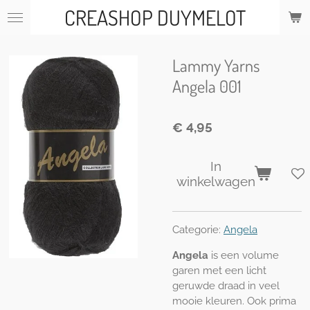
CREASHOP DUYMELOT
Ga
direct
naar
de
Lammy Yarns
hoofdinhoud
Angela 001
€ 4,95
In
winkelwagen
Categorie:
Angela
Angela
is een volume
garen met een licht
geruwde draad in veel
mooie kleuren. Ook prima