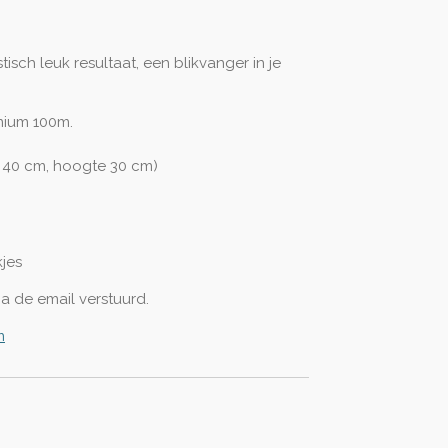
isch leuk resultaat, een blikvanger in je
mium 100m.
 40 cm, hoogte 30 cm)
kjes
a de email verstuurd.
m