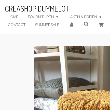
Ga
CREASHOP DUYMELOT
direct
naar
HOME
FOURNITUREN
HAKEN & BREIEN
de
CONTACT
SUMMERSALE
hoofdinhoud