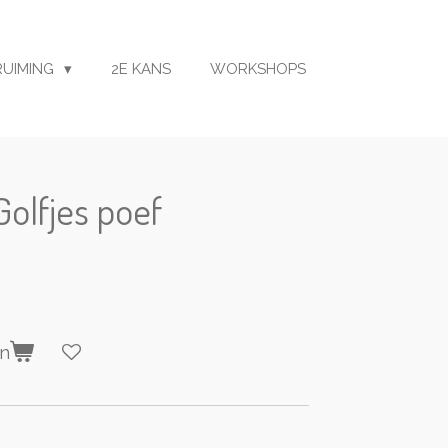
RUIMING
2E KANS
WORKSHOPS
olfjes poef
en