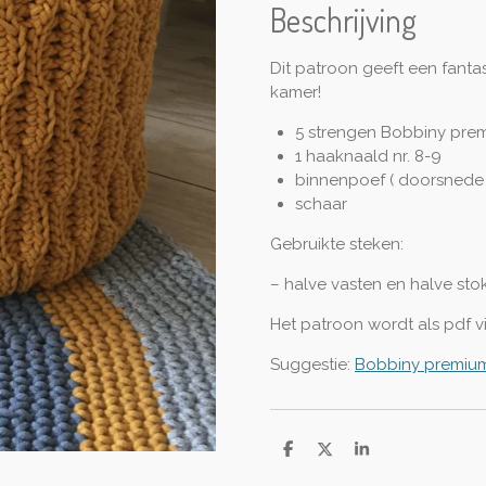
Beschrijving
Dit patroon geeft een fantast
kamer!
5 strengen Bobbiny pre
1 haaknaald nr. 8-9
binnenpoef ( doorsnede
schaar
Gebruikte steken:
– halve vasten en halve sto
Het patroon wordt als pdf vi
Suggestie:
Bobbiny premiu
D
D
S
e
e
h