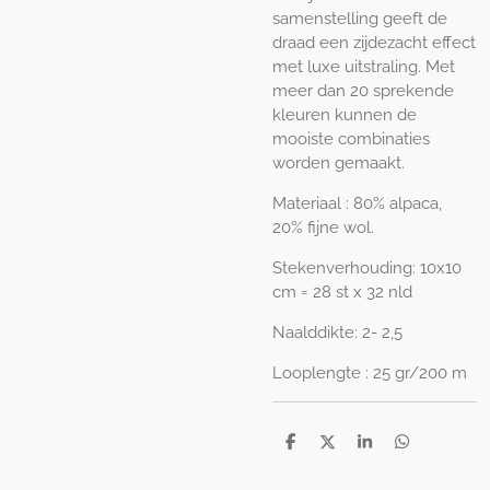
samenstelling geeft de
draad een zijdezacht effect
met luxe uitstraling. Met
meer dan 20 sprekende
kleuren kunnen de
mooiste combinaties
worden gemaakt.
Materiaal : 80% alpaca,
20% fijne wol.
Stekenverhouding: 10x10
cm = 28 st x 32 nld
Naalddikte: 2- 2,5
Looplengte : 25 gr/200 m
D
D
S
D
e
e
h
e
l
e
a
l