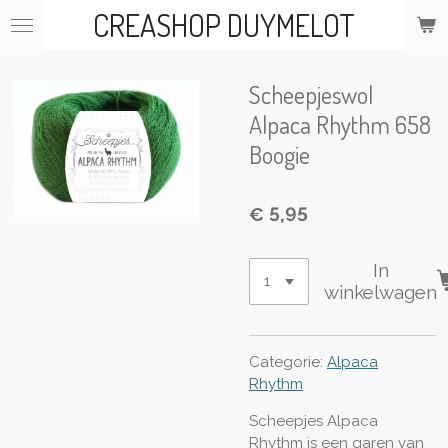
CREASHOP DUYMELOT
Ga
direct
naar
de
Scheepjeswol
hoofdinhoud
Alpaca Rhythm 658
Boogie
€ 5,95
In
winkelwagen
Categorie:
Alpaca
Rhythm
Scheepjes Alpaca
Rhythm is een garen van