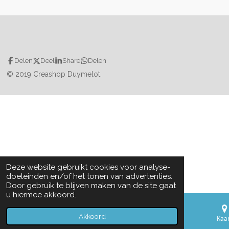
Delen
Deel
Share
Delen
© 2019 Creashop Duymelot.
Deze website gebruikt cookies voor analyse-
doeleinden en/of het tonen van advertenties.
Door gebruik te blijven maken van de site gaat
u hiermee akkoord.
Akkoord
E-mailadres
Telefoonnummer
Kaar