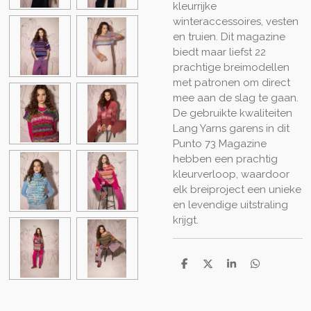
kleurrijke
winteraccessoires, vesten
en truien. Dit magazine
biedt maar liefst 22
prachtige breimodellen
met patronen om direct
mee aan de slag te gaan.
De gebruikte kwaliteiten
Lang Yarns garens in dit
Punto 73 Magazine
hebben een prachtig
kleurverloop, waardoor
elk breiproject een unieke
en levendige uitstraling
krijgt.
D
D
S
D
e
e
h
e
l
e
a
l
e
l
r
e
n
e
n