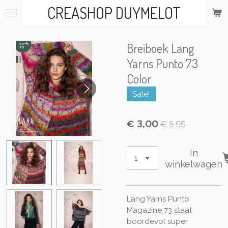
CREASHOP DUYMELOT
Ga
direct
naar
de
Breiboek Lang
hoofdinhoud
Yarns Punto 73
Color
Sale!
€ 3,00
€ 5,95
In
winkelwagen
Lang Yarns Punto
Magazine 73 staat
boordevol super