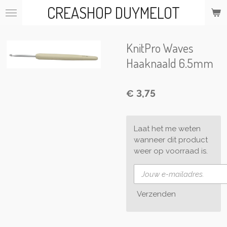
CREASHOP DUYMELOT
Ga
direct
naar
de
KnitPro Waves
hoofdinhoud
Haaknaald 6.5mm
€ 3,75
Laat het me weten
wanneer dit product
weer op voorraad is.
Verzenden