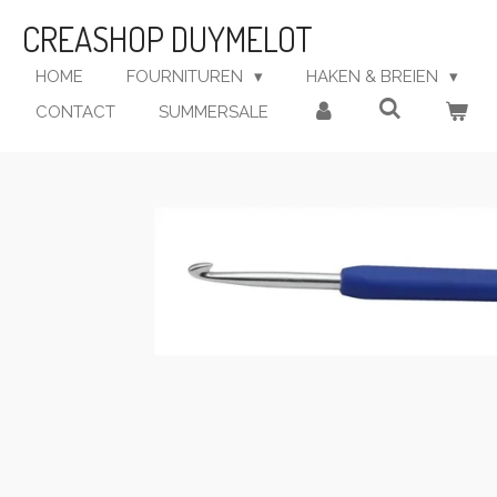
Ga
CREASHOP DUYMELOT
direct
naar
HOME
FOURNITUREN
HAKEN & BREIEN
de
CONTACT
SUMMERSALE
hoofdinhoud