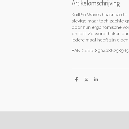
Artikelomschrijving
KnitPro Waves haaknaald –
stevige maar toch zachte g
door hun ergonomische vor
ontlast. Zo wordt haken aan
Iedere maat heeft zijn eigen 
EAN Code: 8904086258565
D
D
S
e
e
h
l
e
a
e
l
r
n
e