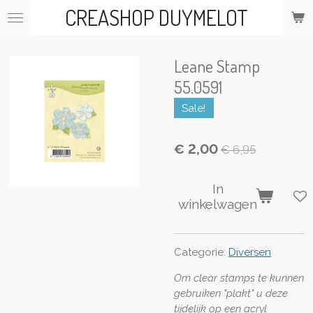
CREASHOP DUYMELOT
Ga
direct
naar
de
Leane Stamp
hoofdinhoud
55.0591
Sale!
€ 2,00
€ 6,95
In
winkelwagen
Categorie:
Diversen
Om clear stamps te kunnen
gebruiken "plakt" u deze
tijdelijk op een acryl