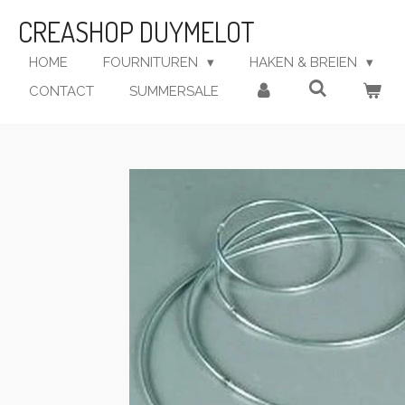
Ga
CREASHOP DUYMELOT
direct
naar
HOME
FOURNITUREN
HAKEN & BREIEN
de
CONTACT
SUMMERSALE
hoofdinhoud