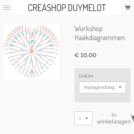
CREASHOP DUYMELOT
Ga
direct
naar
de
Workshop
hoofdinhoud
Haakdiagrammen
€ 10,00
Datum
In
winkelwagen