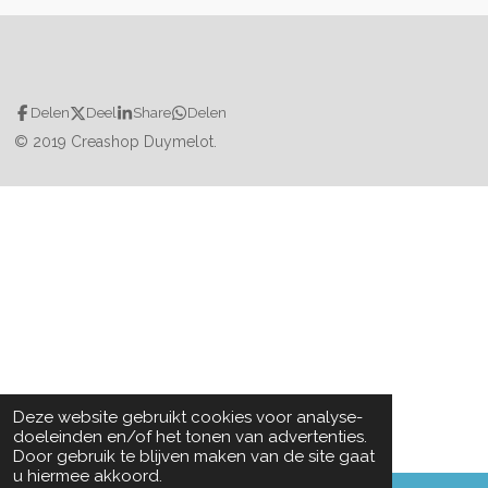
Delen
Deel
Share
Delen
© 2019 Creashop Duymelot.
Deze website gebruikt cookies voor analyse-
doeleinden en/of het tonen van advertenties.
Door gebruik te blijven maken van de site gaat
u hiermee akkoord.