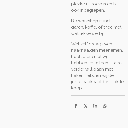
plekke uitzoeken en is
ook inbegrepen.
De workshop is incl
garen, koffie, of thee met
wat lekkers erbij.
Wel zelf graag even
haaknaalden meenemen,
heeft u die niet wij
hebben ze te leen.... als u
verder wilt gaan met
haken hebben wij de
juiste haaknaalden ook te
koop.
D
D
S
D
e
e
h
e
l
e
a
l
e
l
r
e
n
e
n