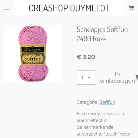
CREASHOP DUYMELOT
Ga
direct
naar
de
Scheepjes Softfun
hoofdinhoud
2480 Roze
€ 3,20
In
winkelwagen
Categorie:
Softfun
Een trendy "gewassen
jeans" effect in
de kenmerkende
superzachte "touch" waar