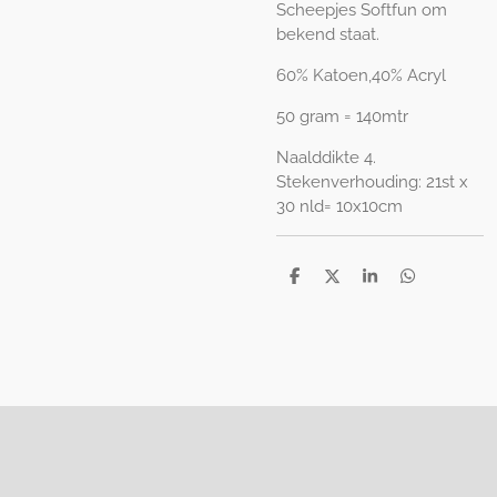
Scheepjes Softfun om
bekend staat.
60% Katoen,40% Acryl
50 gram = 140mtr
Naalddikte 4.
Stekenverhouding: 21st x
30 nld= 10x10cm
D
D
S
D
e
e
h
e
l
e
a
l
e
l
r
e
n
e
n