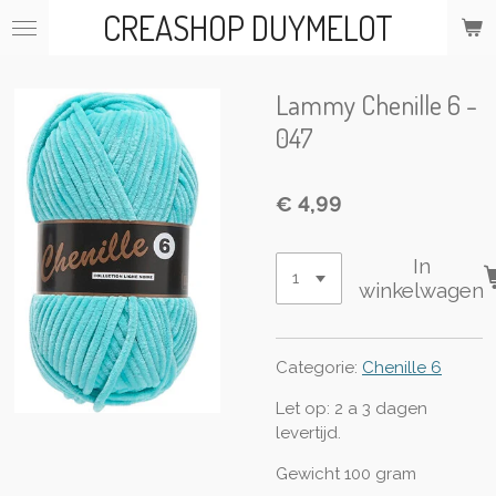
CREASHOP DUYMELOT
Ga
direct
naar
de
Lammy Chenille 6 -
hoofdinhoud
047
€ 4,99
In
winkelwagen
Categorie:
Chenille 6
Let op: 2 a 3 dagen
levertijd.
Gewicht 100 gram