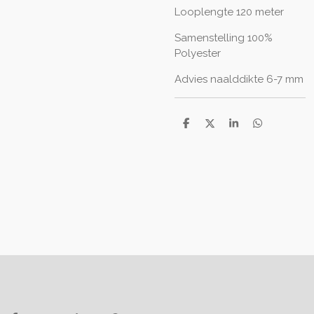
Looplengte 120 meter
Samenstelling 100%
Polyester
Advies naalddikte 6-7 mm
D
D
S
D
e
e
h
e
l
e
a
l
e
l
r
e
n
e
n