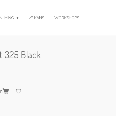
RUIMING
2E KANS
WORKSHOPS
t 325 Black
en