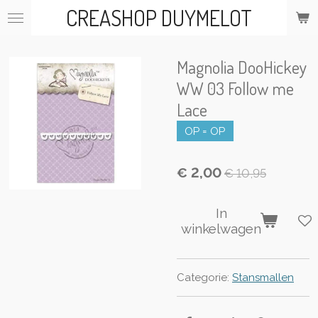
CREASHOP DUYMELOT
Ga
direct
naar
de
Magnolia DooHickey
hoofdinhoud
WW 03 Follow me
Lace
OP = OP
€ 2,00
€ 10,95
In
winkelwagen
Categorie:
Stansmallen