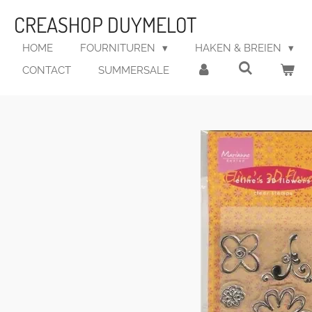
Ga
CREASHOP DUYMELOT
direct
naar
HOME
FOURNITUREN
HAKEN & BREIEN
de
CONTACT
SUMMERSALE
hoofdinhoud