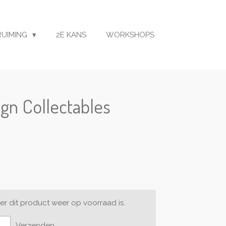
RUIMING
2E KANS
WORKSHOPS
gn Collectables
r dit product weer op voorraad is.
Verzenden