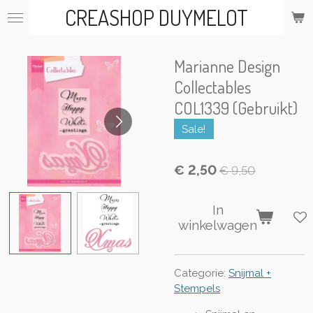
CREASHOP DUYMELOT
Ga
direct
naar
de
Marianne Design
hoofdinhoud
Collectables
COL1339 (Gebruikt)
Sale!
€ 2,50
€ 9,50
In
winkelwagen
Categorie:
Snijmal +
Stempels