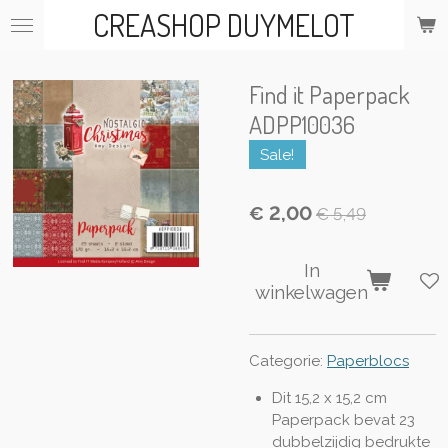
CREASHOP DUYMELOT
Ga
direct
naar
de
Find it Paperpack
hoofdinhoud
ADPP10036
Sale!
€ 2,00
€ 5,49
In
winkelwagen
Categorie:
Paperblocs
Dit 15,2 x 15,2 cm
Paperpack bevat 23
dubbelzijdig bedrukte