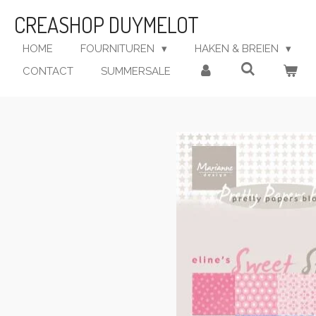
Ga
CREASHOP DUYMELOT
direct
naar
HOME
FOURNITUREN
HAKEN & BREIEN
de
CONTACT
SUMMERSALE
hoofdinhoud