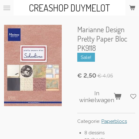
CREASHOP DUYMELOT
Ga
direct
naar
de
Marianne Design
hoofdinhoud
Pretty Paper Bloc
PK9118
Sale!
€ 2,50
€ 4,95
In
winkelwagen
Categorie:
Paperblocs
8 dessins