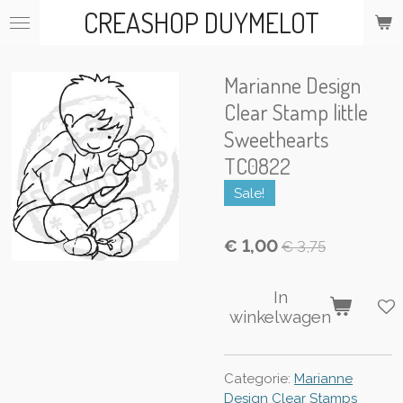
CREASHOP DUYMELOT
Ga
direct
naar
de
Marianne Design
hoofdinhoud
Clear Stamp little
Sweethearts
TC0822
Sale!
€ 1,00
€ 3,75
In
winkelwagen
Categorie:
Marianne
Design Clear Stamps