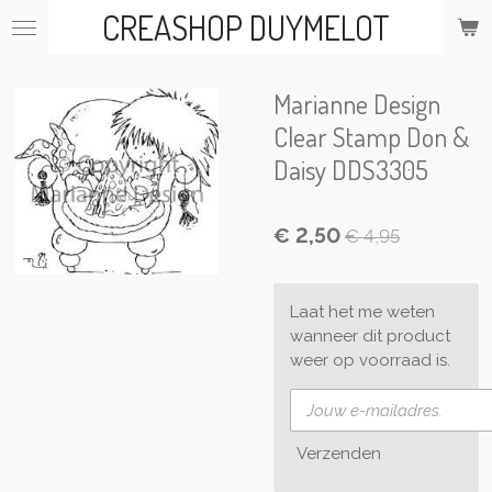
CREASHOP DUYMELOT
Ga
direct
naar
de
Marianne Design
hoofdinhoud
Clear Stamp Don &
Daisy DDS3305
€ 2,50
€ 4,95
Laat het me weten
wanneer dit product
weer op voorraad is.
Verzenden