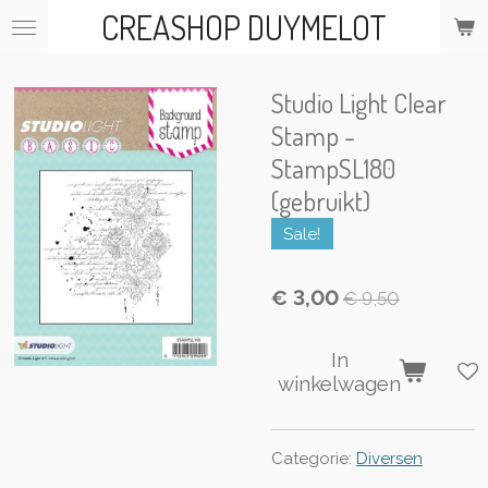
CREASHOP DUYMELOT
Ga
direct
naar
de
Studio Light Clear
hoofdinhoud
Stamp -
StampSL180
(gebruikt)
Sale!
€ 3,00
€ 9,50
In
winkelwagen
Categorie:
Diversen