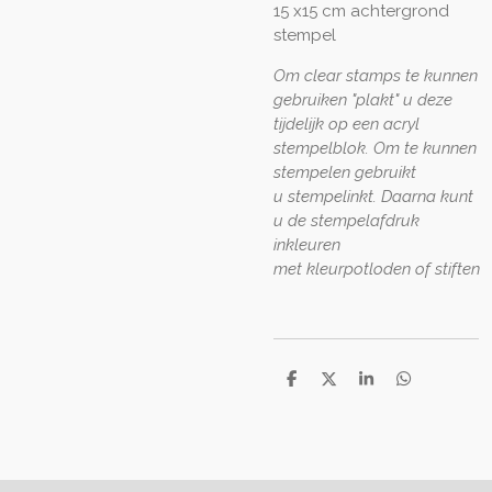
15 x15 cm achtergrond
stempel
Om clear stamps te kunnen
gebruiken "plakt" u deze
tijdelijk op een acryl
stempelblok. Om te kunnen
stempelen gebruikt
u stempelinkt. Daarna kunt
u de stempelafdruk
inkleuren
met kleurpotloden of stiften
D
D
S
D
e
e
h
e
l
e
a
l
e
l
r
e
n
e
n