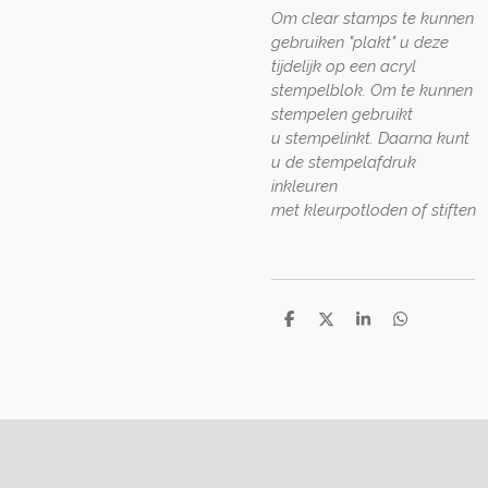
Om clear stamps te kunnen
gebruiken "plakt" u deze
tijdelijk op een acryl
stempelblok. Om te kunnen
stempelen gebruikt
u stempelinkt. Daarna kunt
u de stempelafdruk
inkleuren
met kleurpotloden of stiften
D
D
S
D
e
e
h
e
l
e
a
l
e
l
r
e
n
e
n