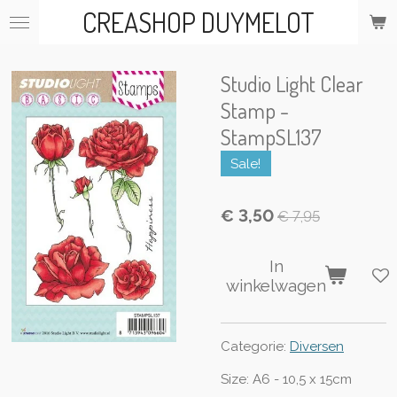
CREASHOP DUYMELOT
Ga
direct
naar
de
Studio Light Clear
hoofdinhoud
Stamp -
StampSL137
Sale!
€ 3,50
€ 7,95
In
winkelwagen
Categorie:
Diversen
Size:
A6 - 10,5 x 15cm