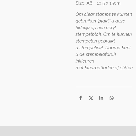
Size:
A6 - 10,5 x 15cm
Om clear stamps te kunnen
gebruiken "plakt" u deze
tijdelijk op een acryl
stempelblok. Om te kunnen
stempelen gebruikt
u stempelinkt. Daarna kunt
u de stempelafdruk
inkleuren
met kleurpotloden of stiften
D
D
S
D
e
e
h
e
l
e
a
l
e
l
r
e
n
e
n