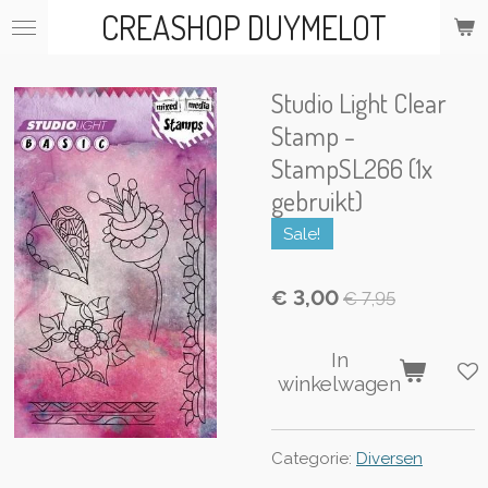
CREASHOP DUYMELOT
Ga
direct
naar
de
Studio Light Clear
hoofdinhoud
Stamp -
StampSL266 (1x
gebruikt)
Sale!
€ 3,00
€ 7,95
In
winkelwagen
Categorie:
Diversen