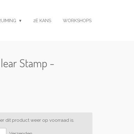
RUIMING
2E KANS
WORKSHOPS
Clear Stamp -
r dit product weer op voorraad is.
Verzenden