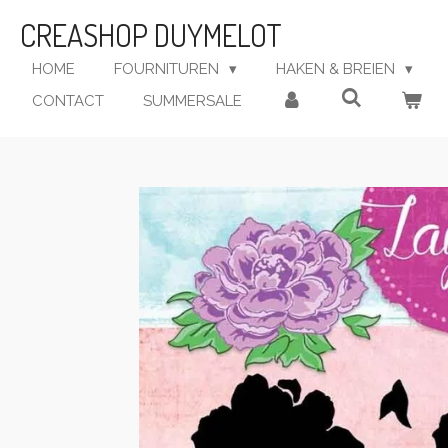
Ga
CREASHOP DUYMELOT
direct
naar
HOME
FOURNITUREN
HAKEN & BREIEN
de
CONTACT
SUMMERSALE
hoofdinhoud