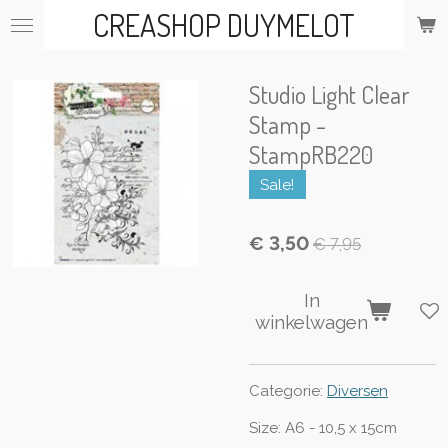
CREASHOP DUYMELOT
Ga
direct
naar
de
Studio Light Clear
hoofdinhoud
Stamp -
StampRB220
Sale!
€ 3,50
€ 7,95
In
winkelwagen
Categorie:
Diversen
Size:
A6 - 10,5 x 15cm