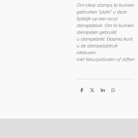
Om clear stamps te kunnen
gebruiken "plakt" u deze
tijdelijk op een acryl
stempelblok. Om te kunnen
stempelen gebruikt
u stempelinkt. Daarna kunt
u de stempelafdruk
inkleuren
met kleurpotloden of stiften
D
D
S
D
e
e
h
e
l
e
a
l
e
l
r
e
n
e
n