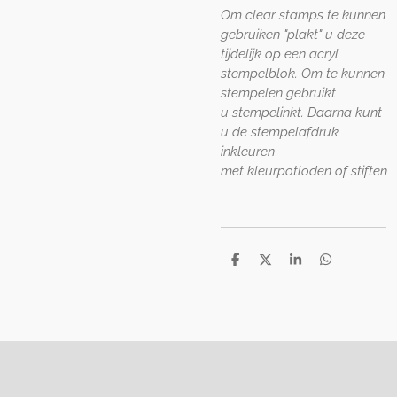
Om clear stamps te kunnen
gebruiken "plakt" u deze
tijdelijk op een acryl
stempelblok. Om te kunnen
stempelen gebruikt
u stempelinkt. Daarna kunt
u de stempelafdruk
inkleuren
met kleurpotloden of stiften
D
D
S
D
e
e
h
e
l
e
a
l
e
l
r
e
n
e
n