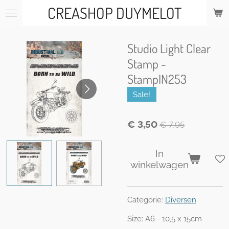
CREASHOP DUYMELOT
Ga
direct
naar
de
Studio Light Clear
hoofdinhoud
Stamp -
StampIN253
Sale!
€ 3,50
€ 7,95
In
winkelwagen
Categorie:
Diversen
Size:
A6 - 10,5 x 15cm