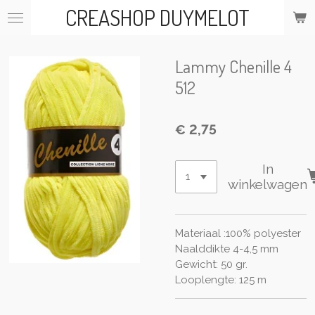
CREASHOP DUYMELOT
Ga
direct
naar
de
Lammy Chenille 4
hoofdinhoud
512
€ 2,75
In
winkelwagen
Materiaal :100% polyester
Naalddikte 4-4,5 mm
Gewicht: 50 gr.
Looplengte: 125 m