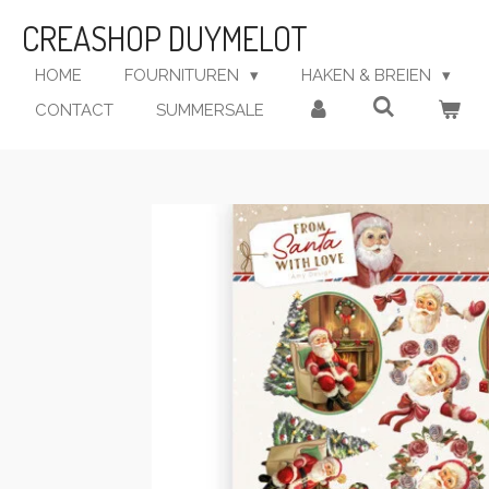
Ga
CREASHOP DUYMELOT
direct
naar
HOME
FOURNITUREN
HAKEN & BREIEN
de
CONTACT
SUMMERSALE
hoofdinhoud