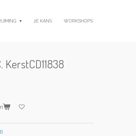
RUIMING
2E KANS
WORKSHOPS
C. KerstCD11838
en
en