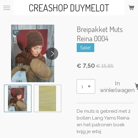
CREASHOP DUYMELOT
Ga
direct
naar
de
Breipakket Muts
hoofdinhoud
Reina 0004
Sale!
€ 7,50
€ 15,85
In
winkelwagen
De muts is gebreid met 2
bollen Lang Yarns Reina
en het patronen boek
krijg je erbij.