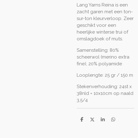
Lang Yarns Reina is een
zacht garen met een ton-
sur-ton kleurverloop. Zeer
geschikt voor een
heerlijke winterse trui of
omslagdoek of muts.
Samenstelling: 80%
scheerwol (merino extra
fine), 20% polyamide
Looplengte: 25 gr / 150 m
Stekenverhouding: 24st x
38nld = 10x10cm op naald
3,5/4
D
D
S
D
e
e
h
e
l
e
a
l
e
l
r
e