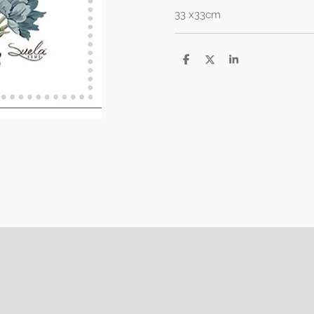
33 x33cm
D
D
S
e
e
h
l
e
a
e
l
r
n
e