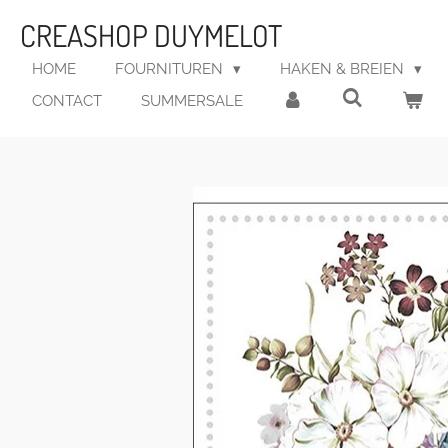
Ga
CREASHOP DUYMELOT
direct
naar
HOME
FOURNITUREN
HAKEN & BREIEN
de
CONTACT
SUMMERSALE
hoofdinhoud