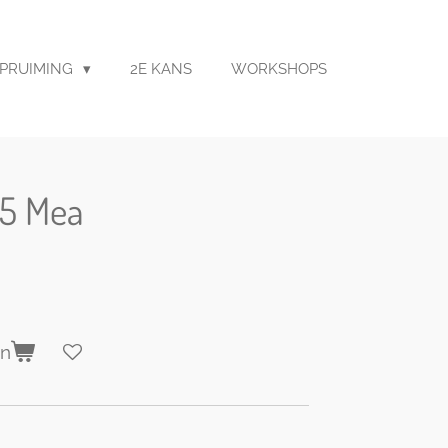
PRUIMING
2E KANS
WORKSHOPS
45 Mea
en