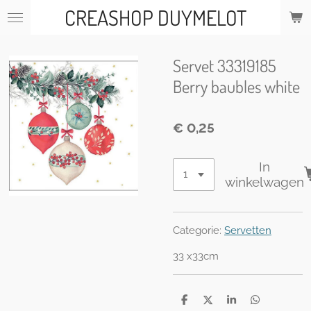
CREASHOP DUYMELOT
Ga
direct
naar
de
Servet 33319185
hoofdinhoud
Berry baubles white
€ 0,25
In
winkelwagen
Categorie:
Servetten
33 x33cm
D
D
S
D