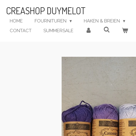
Ga
CREASHOP DUYMELOT
direct
naar
HOME
FOURNITUREN
HAKEN & BREIEN
de
CONTACT
SUMMERSALE
hoofdinhoud