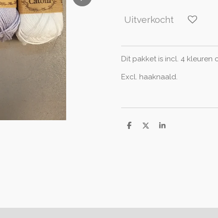
Uitverkocht
Dit pakket is incl. 4 kleuren
Excl. haaknaald.
D
D
S
e
e
h
l
e
a
e
l
r
n
e