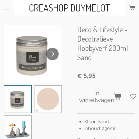
CREASHOP DUYMELOT
Ga
direct
naar
de
Deco & Lifestyle -
hoofdinhoud
Decotratieve
Hobbyverf 230ml
Sand
€ 5,95
In
winkelwagen
Kleur: Sand
Inhoud: 230ml