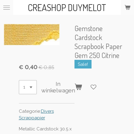
CREASHOP DUYMELOT
Ga
direct
naar
de
Gemstone
hoofdinhoud
Cardstock
Scrapbook Paper
Gem 250 Citrine
Sale!
€ 0,40
€ 0,85
In
winkelwagen
Categorie:
Divers
Scrappapier
Metallic Cardstock 30.5 x