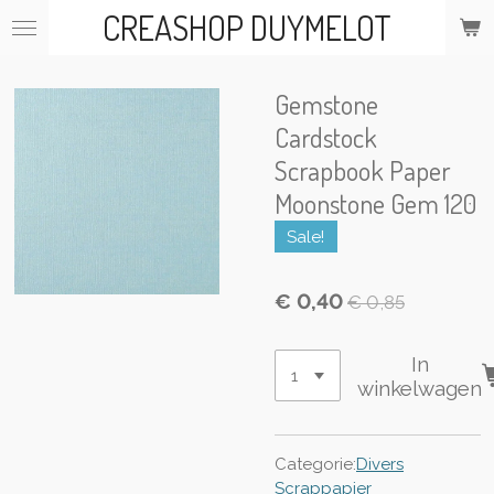
CREASHOP DUYMELOT
Ga
direct
naar
de
Gemstone
hoofdinhoud
Cardstock
Scrapbook Paper
Moonstone Gem 120
Sale!
€ 0,40
€ 0,85
In
winkelwagen
Categorie:
Divers
Scrappapier