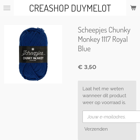
CREASHOP DUYMELOT
Ga
direct
naar
de
Scheepjes Chunky
hoofdinhoud
Monkey 1117 Royal
Blue
€ 3,50
Laat het me weten
wanneer dit product
weer op voorraad is.
Verzenden