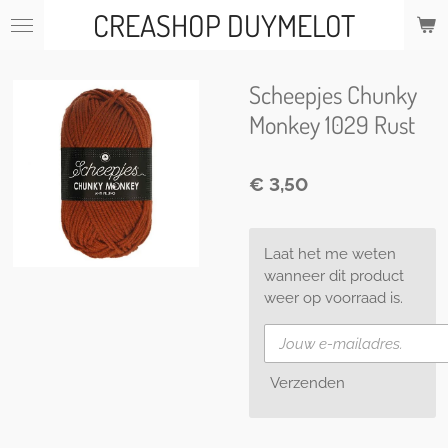
CREASHOP DUYMELOT
Ga
direct
naar
de
Scheepjes Chunky
hoofdinhoud
Monkey 1029 Rust
€ 3,50
Laat het me weten
wanneer dit product
weer op voorraad is.
Verzenden